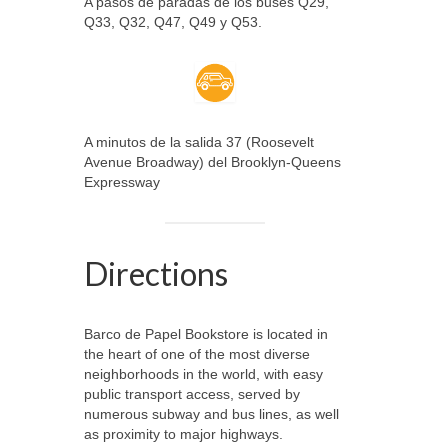
A pasos de paradas de los buses Q29,
Q33, Q32, Q47, Q49 y Q53.
A minutos de la salida 37 (Roosevelt
Avenue Broadway) del Brooklyn-Queens
Expressway
Directions
Barco de Papel Bookstore is located in
the heart of one of the most diverse
neighborhoods in the world, with easy
public transport access, served by
numerous subway and bus lines, as well
as proximity to major highways.