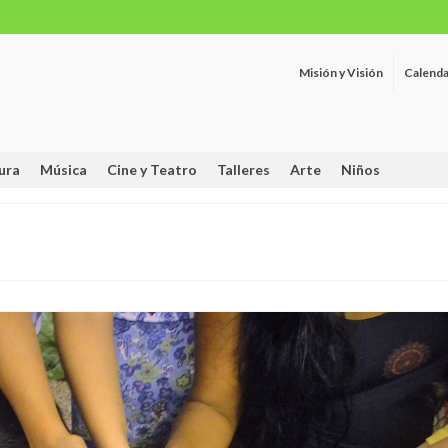
Misión y Visión
Calenda
ura
Música
Cine y Teatro
Talleres
Arte
Niños