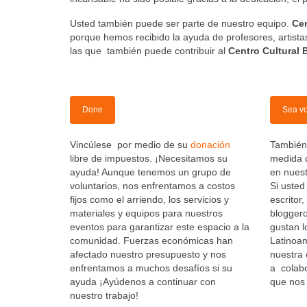
Usted también puede ser parte de nuestro equipo.
Cen
porque hemos recibido la ayuda de profesores, artist
las que también puede contribuir al
Centro Cultural 
Done
Sea vo
Vincúlese por medio de su
donación
También
libre de impuestos. ¡Necesitamos su
medida d
ayuda! Aunque tenemos un grupo de
en nues
voluntarios, nos enfrentamos a costos
Si usted 
fijos como el arriendo, los servicios y
escritor
materiales y equipos para nuestros
bloggero
eventos para garantizar este espacio a la
gustan lo
comunidad. Fuerzas económicas han
Latinoam
afectado nuestro presupuesto y nos
nuestra
enfrentamos a muchos desafíos si su
a colab
ayuda ¡Ayúdenos a continuar con
que nos
nuestro trabajo!