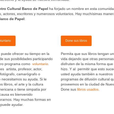
tro Cultural Barco de Papel
ha forjado un nombre en esta comunida
as, actores, escritores y numerosos voluntarios. Hay muchísimas mane
Barco de Papel
:
luntario
Done sus libros
 puede ofrecer su tiempo en la
Permita que sus libros tengan u
e sus posibilidades participando
vida dejando que otras personas
tro programa como
voluntario
.
disfruten de la misma forma que 
es artista, profesor, actor,
hizo. Y al permitir que esto suce
, fotógrafo, camarógrafo o
usted ayuda también a nuestros
 necesitamos su ayuda. Si le
programas de difusión cultural q
s libros, el arte y la cultura
proveemos en la ciudad de Nuev
ericana o tiene simpatía por
Done sus
libros usados.
 causa es bienvenido
orarnos. Hay muchas formas en
 puede ayudar.