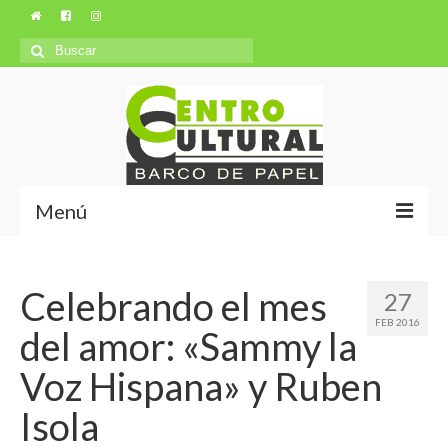
Búsqueda
para:
Menú
Misión y Visión
Celebrando el mes
27
Ubicación
FEB 2016
del amor: «Sammy la
Autores
Voz Hispana» y Ruben
Isola