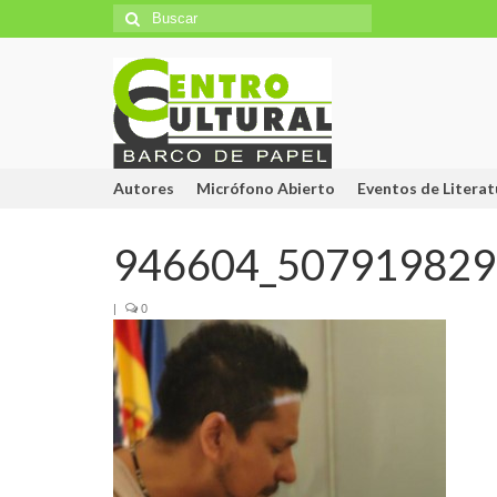
Búsqueda
para:
Autores
Micrófono Abierto
Eventos de Literat
946604_507919829
|
0