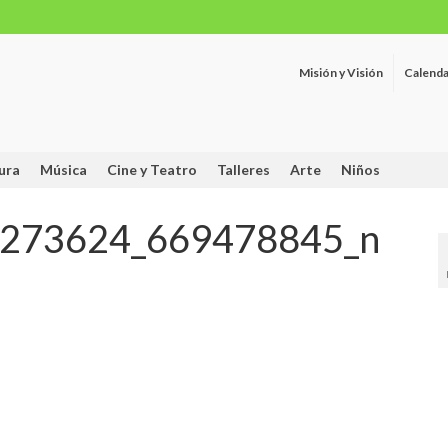
Misión y Visión
Calenda
ura
Música
Cine y Teatro
Talleres
Arte
Niños
273624_669478845_n