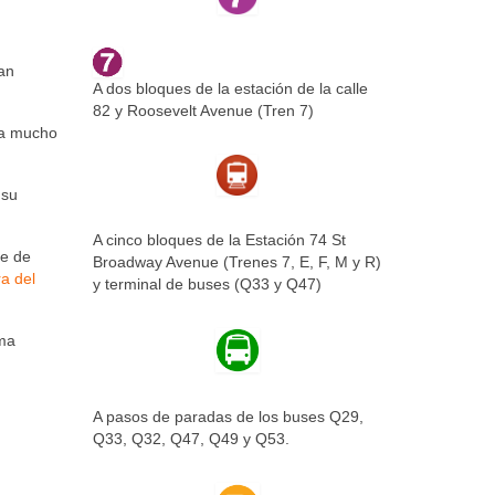
ran
A dos bloques de la estación de la calle
82 y Roosevelt Avenue (Tren 7)
sta mucho
 su
A cinco bloques de la Estación 74 St
te de
Broadway Avenue (Trenes 7, E, F, M y R)
a del
y terminal de buses (Q33 y Q47)
oma
A pasos de paradas de los buses Q29,
Q33, Q32, Q47, Q49 y Q53.