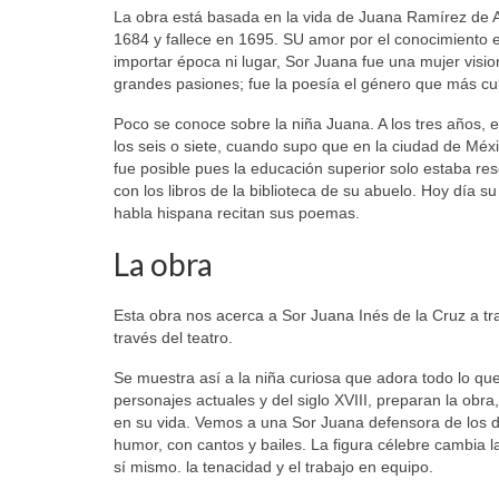
La obra está basada en la vida de Juana Ramírez de 
1684 y fallece en 1695. SU amor por el conocimiento e
importar época ni lugar, Sor Juana fue una mujer vision
grandes pasiones; fue la poesía el género que más cul
Poco se conoce sobre la niña Juana. A los tres años,
los seis o siete, cuando supo que en la ciudad de Méxi
fue posible pues la educación superior solo estaba re
con los libros de la biblioteca de su abuelo. Hoy día s
habla hispana recitan sus poemas.
La obra
Esta obra nos acerca a Sor Juana Inés de la Cruz a tr
través del teatro.
Se muestra así a la niña curiosa que adora todo lo que
personajes actuales y del siglo XVIII, preparan la ob
en su vida. Vemos a una Sor Juana defensora de los de
humor, con cantos y bailes. La figura célebre cambia 
sí mismo. la tenacidad y el trabajo en equipo.