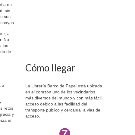
tla en
d, sin
on sus
ensayos.
er, a
r. No
a los
ndo de
Cómo llegar
a a
La Librería Barco de Papel está ubicada
en el corazón uno de los vecindarios
más diversos del mundo y con más fácil
e
acceso debido a las facilidad del
s retos
transporte público y cercanía a vias de
gracia y
acceso.
anza en