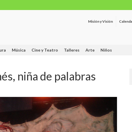
Misión y Visión
Calenda
ura
Música
Cine y Teatro
Talleres
Arte
Niños
nés, niña de palabras