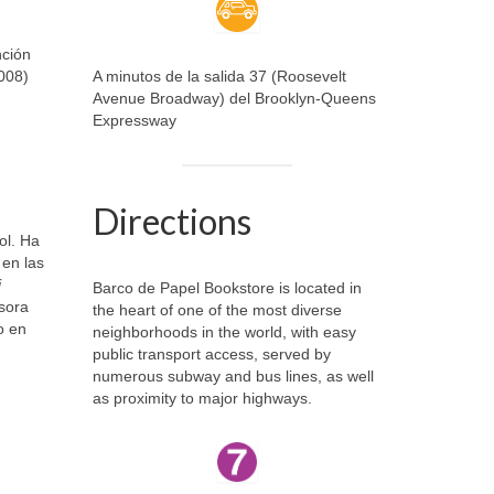
nción
A minutos de la salida 37 (Roosevelt
008)
Avenue Broadway) del Brooklyn-Queens
Expressway
Directions
ol. Ha
 en las
i
Barco de Papel Bookstore is located in
sora
the heart of one of the most diverse
so en
neighborhoods in the world, with easy
public transport access, served by
numerous subway and bus lines, as well
as proximity to major highways.