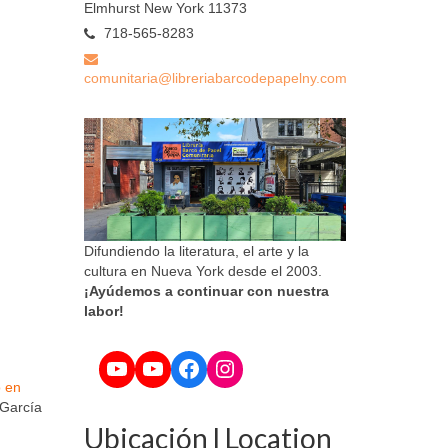
Elmhurst New York 11373
718-565-8283
comunitaria@libreriabarcodepapelny.com
Difundiendo la literatura, el arte y la
cultura en Nueva York desde el 2003.
¡Ayúdemos a continuar con nuestra
labor!
YouTube
YouTube
Facebook
Instagram
o en
 García
Ubicación l Location