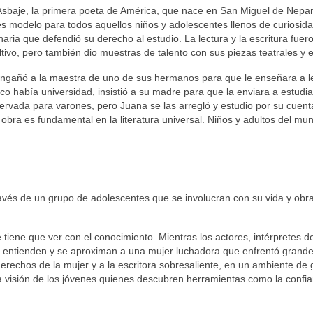
Asbaje, la primera poeta de América, que nace en San Miguel de Nepan
s modelo para todos aquellos niños y adolescentes llenos de curiosida
aria que defendió su derecho al estudio. La lectura y la escritura fuer
tivo, pero también dio muestras de talento con sus piezas teatrales y 
 engañó a la maestra de uno de sus hermanos para que le enseñara a le
co había universidad, insistió a su madre para que la enviara a estudia
servada para varones, pero Juana se las arregló y estudio por su cuent
u obra es fundamental en la literatura universal. Niños y adultos del mu
avés de un grupo de adolescentes que se involucran con su vida y obr
 tiene que ver con el conocimiento. Mientras los actores, intérpretes d
ra, entienden y se aproximan a una mujer luchadora que enfrentó grande
rechos de la mujer y a la escritora sobresaliente, en un ambiente de 
la visión de los jóvenes quienes descubren herramientas como la confi