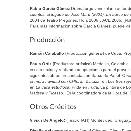
Pablo García Gámez
Dramaturgo venezolano autor de
cuentos: el legado de José Martí (2001), En barco de 
2004 de Teatro Pregones, Hola 2006 y ACE 2006. (Nota 
Para más información sobre García Gámez, puede vis
Producción
Ramón Caraballo
(Producción general) de Cuba. Prop
Paula Ortiz (
Productora artística) Medellín, Colombia.
escrito textos y realizado adaptaciones para el proye
siguientes obras presentadas en Barco de Papel: Oliv
primera navidad con Clifford,
Baltazar en
Los tres re
en
La vaca estudiosa,
Frida en
Frida,
La pintura de B
Matisse y Picasso.
Es la coordinadora de la Hora del
Otros Créditos
Vivian De Angelo:
(Teatro IATI) Montevideo, Uruguay. A
Diseño del vestuario
por Janed Oliveros, Gloria Floo