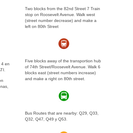
Two blocks from the 82nd Street 7 Train
stop on Roosevelt Avenue. Walk west
(street number decrease) and make a
left on 80th Street
Five blocks away of the transportion hub
e 4 en
of 74th Street/Roosevelt Avenue. Walk 6
TI.
blocks east (street numbers increase)
and make a right on 80th street.
en
enas,
Bus Routes that are nearby: Q29, Q33,
Q32, Q47, Q49 y Q53.