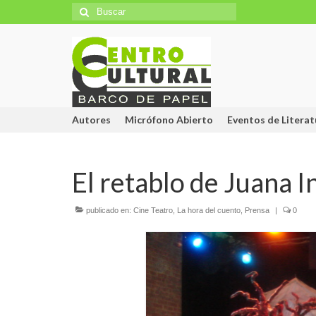
Búsqueda
para:
Autores
Micrófono Abierto
Eventos de Literat
El retablo de Juana I
publicado en:
Cine Teatro
,
La hora del cuento
,
Prensa
|
0