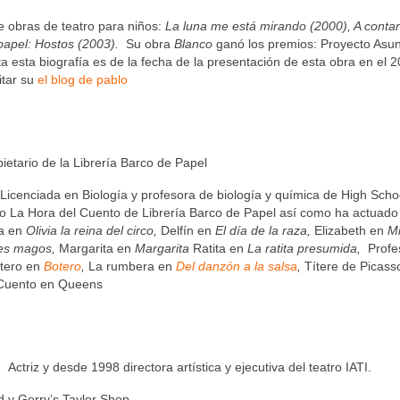
 obras de teatro para niños:
La luna me está mirando (2000), A contar
papel: Hostos (2003).
Su obra
Blanco
ganó los premios: Proyecto Asu
esta biografía es de la fecha de la presentación de esta obra en el 2
itar su
el blog de pablo
ietario de la Librería Barco de Papel
 Licenciada en Biología y profesora de biología y química de High Scho
cto La Hora del Cuento de Librería Barco de Papel así como ha actuado
ia en
Olivia la reina del circo,
Delfín en
El día de la raza,
Elizabeth en
M
yes magos,
Margarita en
Margarita
Ratita en
La ratita presumida,
Profe
otero en
Botero
,
La rumbera en
Del danzón a la salsa
,
Títere de Picas
 Cuento en Queens
ctriz y desde 1998 directora artística y ejecutiva del teatro IATI.
d y Gerry’s Taylor Shop