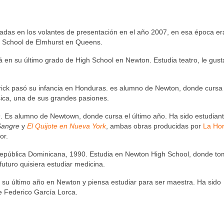
ntadas en los volantes de presentación en el año 2007, en esa época e
h School de Elmhurst en Queens.
á en su último grado de High School en Newton. Estudia teatro, le gu
rick pasó su infancia en Honduras. es alumno de Newton, donde cursa
úsica, una de sus grandes pasiones.
89. Es alumno de Newtown, donde cursa el último año. Ha sido estudian
Sangre
y
El Quijote en Nueva York
, ambas obras producidas por
La Hor
or.
República Dominicana, 1990. Estudia en Newton High School, donde t
uturo quisiera estudiar medicina.
 su último año en Newton y piensa estudiar para ser maestra. Ha sido
e Federico García Lorca.