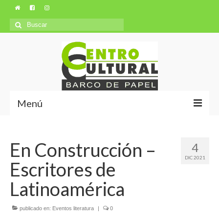
Búsqueda
para:
Menú
Misión y Visión
En Construcción –
4
Ubicación
DIC 2021
Escritores de
Autores
Latinoamérica
publicado en:
Eventos literatura
|
0