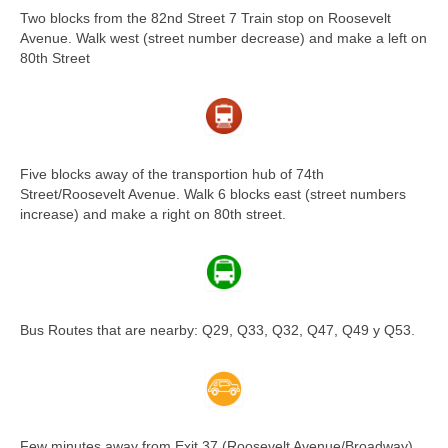
Two blocks from the 82nd Street 7 Train stop on Roosevelt
Avenue. Walk west (street number decrease) and make a left on
80th Street
Five blocks away of the transportion hub of 74th
Street/Roosevelt Avenue. Walk 6 blocks east (street numbers
increase) and make a right on 80th street.
Bus Routes that are nearby: Q29, Q33, Q32, Q47, Q49 y Q53.
Few minutes away from Exit 37 (Roosevelt Avenue/Broadway)