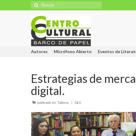
Búsqueda
para:
Autores
Micrófono Abierto
Eventos de Literat
Estrategias de merca
digital.
publicado en:
Talleres
|
0