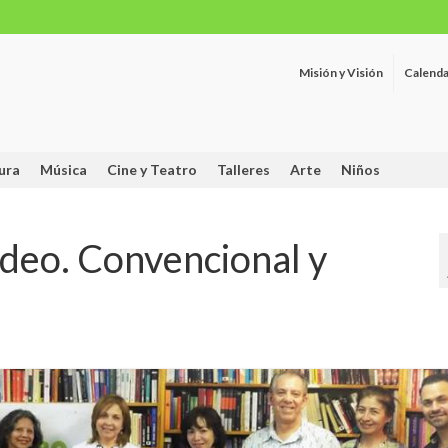
Misión y Visión
Calenda
ura
Música
Cine y Teatro
Talleres
Arte
Niños
deo. Convencional y