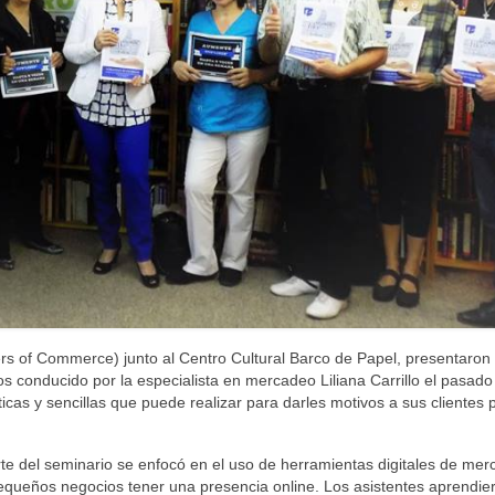
of Commerce) junto al Centro Cultural Barco de Papel, presentaron
 conducido por la especialista en mercadeo Liliana Carrillo el pasado
ácticas y sencillas que puede realizar para darles motivos a sus clientes 
arte del seminario se enfocó en el uso de herramientas digitales de me
 pequeños negocios tener una presencia online. Los asistentes aprendie