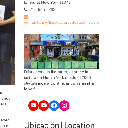
Elmhurst New York 11373
718-565-8283
comunitaria@libreriabarcodepapelny.com
Difundiendo la literatura, el arte y la
cultura en Nueva York desde el 2003.
¡Ayúdemos a continuar con nuestra
labor!
 un
 lunes
YouTube
YouTube
Facebook
Instagram
para
rcadeo
Ubicación l Location
ron en