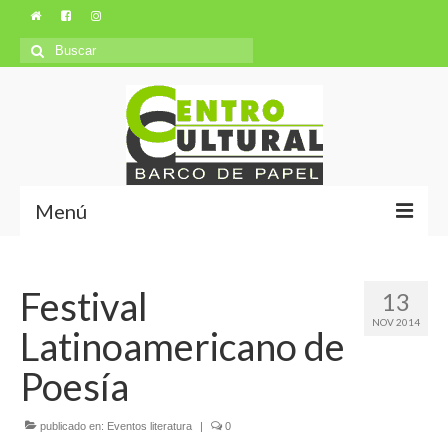
Búsqueda
para:
Menú
Misión y Visión
Festival
13
Ubicación
NOV 2014
Latinoamericano de
Autores
Poesía
publicado en:
Eventos literatura
|
0