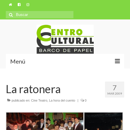
Búsqueda
para:
Menú
Misión y Visión
La ratonera
7
Ubicación
MAR 2009
Autores
publicado en:
Cine Teatro
,
La hora del cuento
|
0