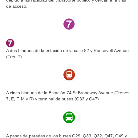
debido a las facilidad del transporte público y cercanía a vias
de acceso.
A dos bloques de la estación de la calle 82 y Roosevelt Avenue
(Tren 7)
A cinco bloques de la Estación 74 St Broadway Avenue (Trenes
7, E, F, M y R) y terminal de buses (Q33 y Q47)
A pasos de paradas de los buses Q29, Q33, Q32, Q47, Q49 y