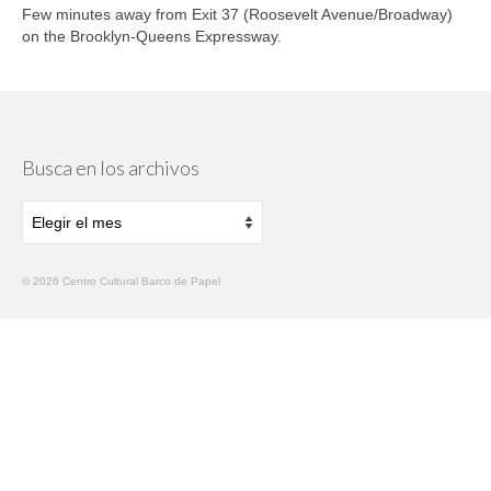
Few minutes away from Exit 37 (Roosevelt Avenue/Broadway)
on the Brooklyn-Queens Expressway.
Busca en los archivos
Busca
en
los
archivos
© 2026 Centro Cultural Barco de Papel