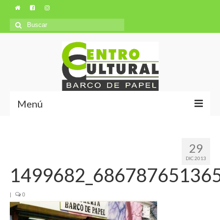
Búsqueda
para:
Menú
Misión y Visión
29
Ubicación
DIC 2013
1499682_686787651365
Autores
|
0