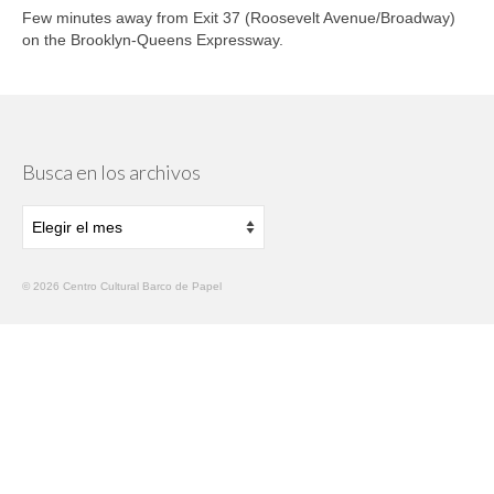
Few minutes away from Exit 37 (Roosevelt Avenue/Broadway)
on the Brooklyn-Queens Expressway.
Busca en los archivos
Busca
en
los
archivos
© 2026 Centro Cultural Barco de Papel