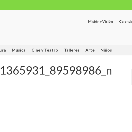
Misión y Visión
Calenda
ura
Música
Cine y Teatro
Talleres
Arte
Niños
1365931_89598986_n