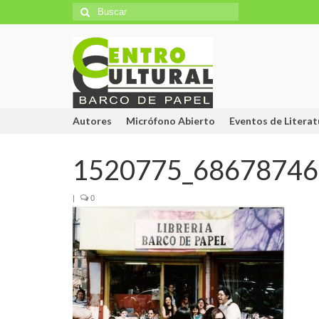
Búsqueda
para:
Autores
Micrófono Abierto
Eventos de Literat
1520775_68678746
|
0