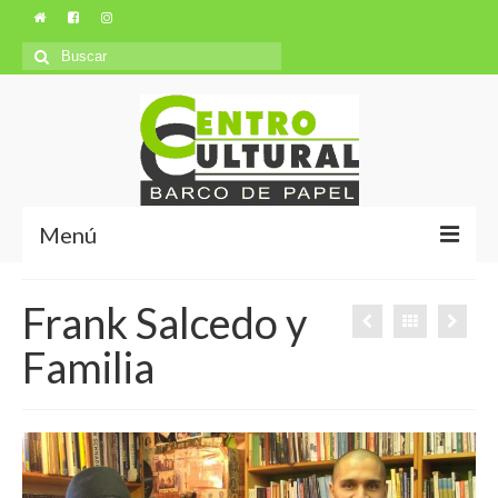
Búsqueda
para:
Menú
Misión y Visión
Frank Salcedo y
Ubicación
Familia
Autores